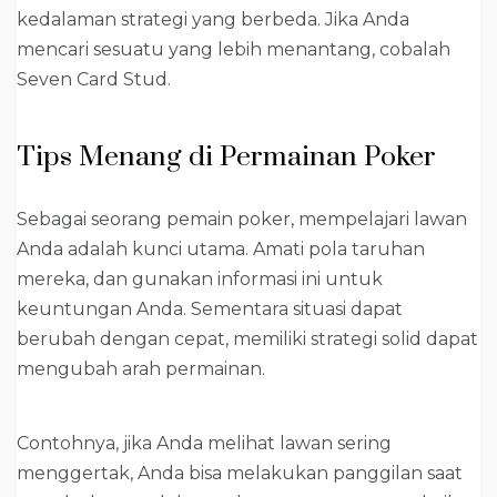
kedalaman strategi yang berbeda. Jika Anda
mencari sesuatu yang lebih menantang, cobalah
Seven Card Stud.
Tips Menang di Permainan Poker
Sebagai seorang pemain poker, mempelajari lawan
Anda adalah kunci utama. Amati pola taruhan
mereka, dan gunakan informasi ini untuk
keuntungan Anda. Sementara situasi dapat
berubah dengan cepat, memiliki strategi solid dapat
mengubah arah permainan.
Contohnya, jika Anda melihat lawan sering
menggertak, Anda bisa melakukan panggilan saat