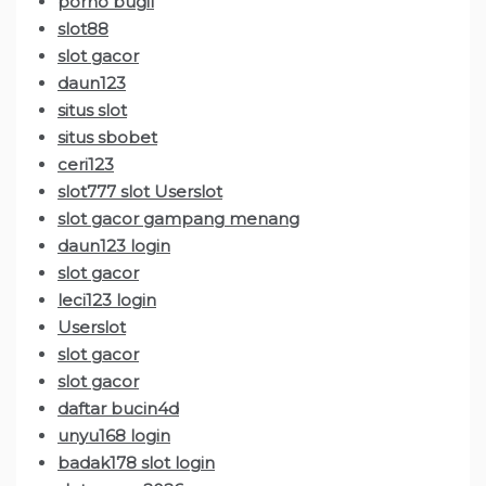
porno bugil
slot88
slot gacor
daun123
situs slot
situs sbobet
ceri123
slot777 slot Userslot
slot gacor gampang menang
daun123 login
slot gacor
leci123 login
Userslot
slot gacor
slot gacor
daftar bucin4d
unyu168 login
badak178 slot login