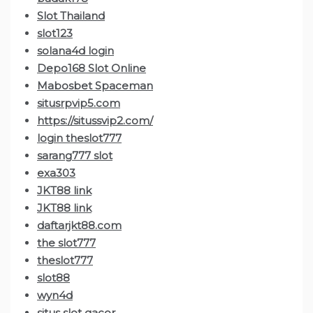
Slot Thailand
slot123
solana4d login
Depo168 Slot Online
Mabosbet Spaceman
situsrpvip5.com
https://situssvip2.com/
login theslot777
sarang777 slot
exa303
JKT88 link
JKT88 link
daftarjkt88.com
the slot777
theslot777
slot88
wyn4d
situs slot gacor