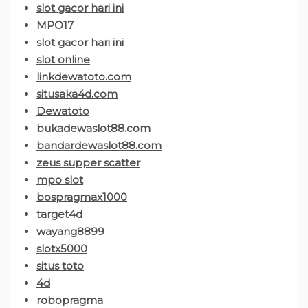
slot gacor hari ini
MPO17
slot gacor hari ini
slot online
linkdewatoto.com
situsaka4d.com
Dewatoto
bukadewaslot88.com
bandardewaslot88.com
zeus supper scatter
mpo slot
bospragmax1000
target4d
wayang8899
slotx5000
situs toto
4d
robopragma