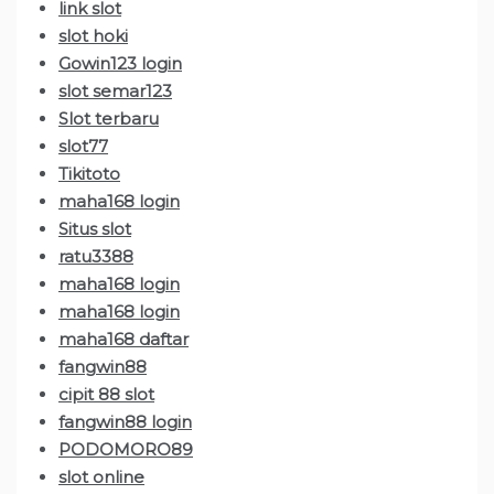
link slot
slot hoki
Gowin123 login
slot semar123
Slot terbaru
slot77
Tikitoto
maha168 login
Situs slot
ratu3388
maha168 login
maha168 login
maha168 daftar
fangwin88
cipit 88 slot
fangwin88 login
PODOMORO89
slot online