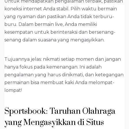
Untuk mendapatkan pengalaman terbaik, pastikan
koneksi internet Anda stabil. Pilih waktu bermain
yang nyaman dan pastikan Anda tidak terburu-
buru. Dalam bermain live, Anda memiliki
kesempatan untuk berinteraksi dan bersenang-
senang dalam suasana yang mengasyikkan.
Tujuannya jelas: nikmati setiap momen dan jangan
hanya fokus pada kemenangan. Ini adalah
pengalaman yang harus dinikmati, dan ketegangan
permainan bisa membuat kaki Anda melompat-
lompat!
Sportsbook: Taruhan Olahraga
yang Mengasyikkan di Situs