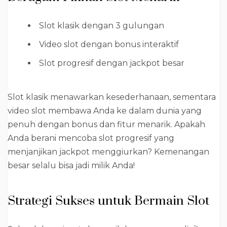
Slot klasik dengan 3 gulungan
Video slot dengan bonus interaktif
Slot progresif dengan jackpot besar
Slot klasik menawarkan kesederhanaan, sementara
video slot membawa Anda ke dalam dunia yang
penuh dengan bonus dan fitur menarik. Apakah
Anda berani mencoba slot progresif yang
menjanjikan jackpot menggiurkan? Kemenangan
besar selalu bisa jadi milik Anda!
Strategi Sukses untuk Bermain Slot