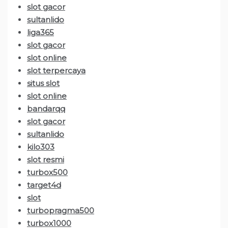
slot gacor
sultanlido
liga365
slot gacor
slot online
slot terpercaya
situs slot
slot online
bandarqq
slot gacor
sultanlido
kilo303
slot resmi
turbox500
target4d
slot
turbopragma500
turbox1000