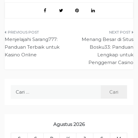
Navigasi
Menjelajahi Sarang777:
Menang Besar di Situs
pos
Panduan Terbaik untuk
Bosku33: Panduan
Kasino Online
Lengkap untuk
Penggemar Casino
Cari
untuk:
Agustus 2026