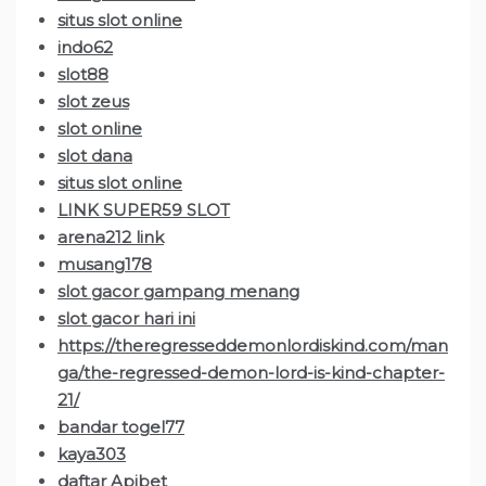
situs slot online
indo62
slot88
slot zeus
slot online
slot dana
situs slot online
LINK SUPER59 SLOT
arena212 link
musang178
slot gacor gampang menang
slot gacor hari ini
https://theregresseddemonlordiskind.com/man
ga/the-regressed-demon-lord-is-kind-chapter-
21/
bandar togel77
kaya303
daftar Apibet