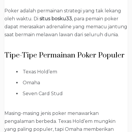
Poker adalah permainan strategi yang tak lekang
oleh waktu. Di
situs bosku33
, para pemain poker
dapat merasakan adrenaline yang memacu jantung
saat bermain melawan lawan dari seluruh dunia.
Tipe-Tipe Permainan Poker Populer
Texas Hold’em
Omaha
Seven Card Stud
Masing-masing jenis poker menawarkan
pengalaman berbeda. Texas Hold’em mungkin
yang paling populer, tapi Omaha memberikan