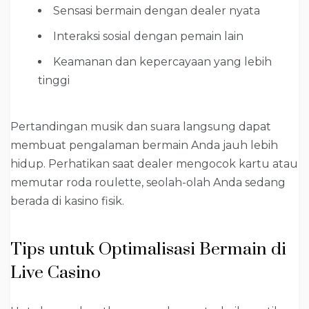
Sensasi bermain dengan dealer nyata
Interaksi sosial dengan pemain lain
Keamanan dan kepercayaan yang lebih
tinggi
Pertandingan musik dan suara langsung dapat
membuat pengalaman bermain Anda jauh lebih
hidup. Perhatikan saat dealer mengocok kartu atau
memutar roda roulette, seolah-olah Anda sedang
berada di kasino fisik.
Tips untuk Optimalisasi Bermain di
Live Casino