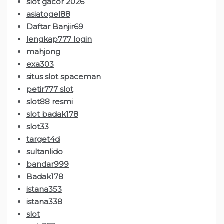
slot gacor 2026
asiatogel88
Daftar Banjir69
lengkap777 login
mahjong
exa303
situs slot spaceman
petir777 slot
slot88 resmi
slot badak178
slot33
target4d
sultanlido
bandar999
Badak178
istana353
istana338
slot