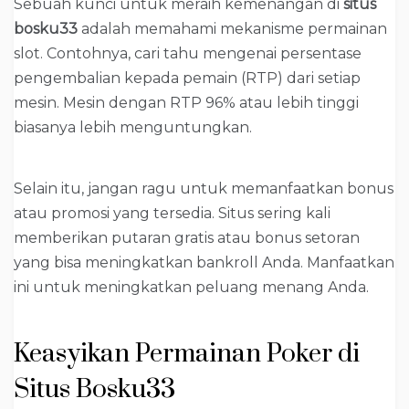
Sebuah kunci untuk meraih kemenangan di
situs
bosku33
adalah memahami mekanisme permainan
slot. Contohnya, cari tahu mengenai persentase
pengembalian kepada pemain (RTP) dari setiap
mesin. Mesin dengan RTP 96% atau lebih tinggi
biasanya lebih menguntungkan.
Selain itu, jangan ragu untuk memanfaatkan bonus
atau promosi yang tersedia. Situs sering kali
memberikan putaran gratis atau bonus setoran
yang bisa meningkatkan bankroll Anda. Manfaatkan
ini untuk meningkatkan peluang menang Anda.
Keasyikan Permainan Poker di
Situs Bosku33