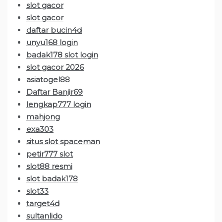
slot gacor
slot gacor
daftar bucin4d
unyu168 login
badak178 slot login
slot gacor 2026
asiatogel88
Daftar Banjir69
lengkap777 login
mahjong
exa303
situs slot spaceman
petir777 slot
slot88 resmi
slot badak178
slot33
target4d
sultanlido