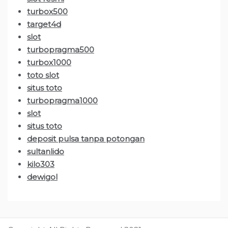
turbox500
target4d
slot
turbopragma500
turbox1000
toto slot
situs toto
turbopragma1000
slot
situs toto
deposit pulsa tanpa potongan
sultanlido
kilo303
dewigol