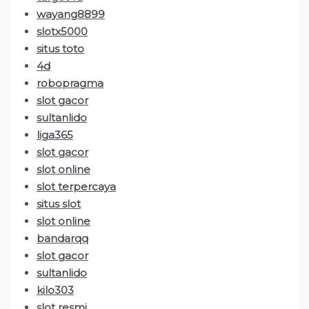
wayang8899
slotx5000
situs toto
4d
robopragma
slot gacor
sultanlido
liga365
slot gacor
slot online
slot terpercaya
situs slot
slot online
bandarqq
slot gacor
sultanlido
kilo303
slot resmi