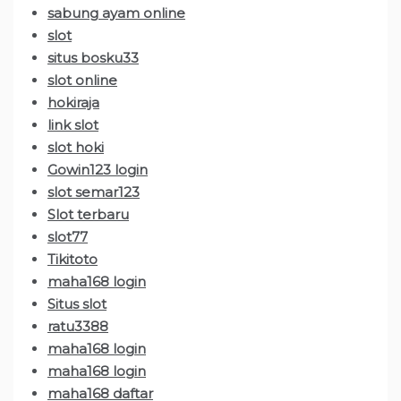
sabung ayam online
slot
situs bosku33
slot online
hokiraja
link slot
slot hoki
Gowin123 login
slot semar123
Slot terbaru
slot77
Tikitoto
maha168 login
Situs slot
ratu3388
maha168 login
maha168 login
maha168 daftar