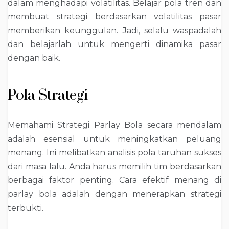
dalam menghadapi volatilitas. Belajar pola tren dan
membuat strategi berdasarkan volatilitas pasar
memberikan keunggulan. Jadi, selalu waspadalah
dan belajarlah untuk mengerti dinamika pasar
dengan baik.
Pola Strategi
Memahami Strategi Parlay Bola secara mendalam
adalah esensial untuk meningkatkan peluang
menang. Ini melibatkan analisis pola taruhan sukses
dari masa lalu. Anda harus memilih tim berdasarkan
berbagai faktor penting. Cara efektif menang di
parlay bola adalah dengan menerapkan strategi
terbukti.