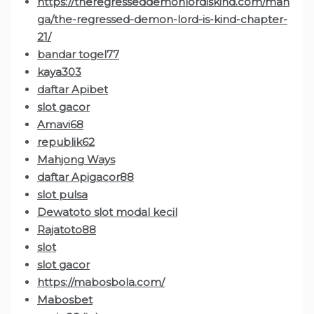
https://theregresseddemonlordiskind.com/man
ga/the-regressed-demon-lord-is-kind-chapter-
21/
bandar togel77
kaya303
daftar Apibet
slot gacor
Amavi68
republik62
Mahjong Ways
daftar Apigacor88
slot pulsa
Dewatoto slot modal kecil
Rajatoto88
slot
slot gacor
https://mabosbola.com/
Mabosbet