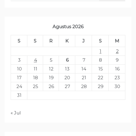
Agustus 2026
S
S
R
K
J
S
M
1
2
3
4
5
6
7
8
9
10
11
12
13
14
15
16
17
18
19
20
21
22
23
24
25
26
27
28
29
30
31
« Jul