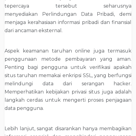
tepercaya tersebut seharusnya
menyediakan Perlindungan Data Pribadi, demi
menjaga kerahasiaan informasi pribadi dan finansial
dari ancaman eksternal.
Aspek keamanan taruhan online juga termasuk
penggunaan metode pembayaran yang aman.
Penting bagi pengguna untuk verifikasi apakah
situs taruhan memakai enkripsi SSL, yang berfungsi
melindungi data dari serangan hacker.
Memperhatikan kebijakan privasi situs juga adalah
langkah cerdas untuk mengerti proses penjagaan
data pengguna.
Lebih lanjut, sangat disarankan hanya membagikan