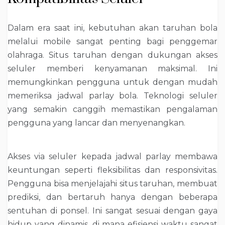
Dalam era saat ini, kebutuhan akan taruhan bola
melalui mobile sangat penting bagi penggemar
olahraga. Situs taruhan dengan dukungan akses
seluler memberi kenyamanan maksimal. Ini
memungkinkan pengguna untuk dengan mudah
memeriksa jadwal parlay bola. Teknologi seluler
yang semakin canggih memastikan pengalaman
pengguna yang lancar dan menyenangkan.
Akses via seluler kepada jadwal parlay membawa
keuntungan seperti fleksibilitas dan responsivitas.
Pengguna bisa menjelajahi situs taruhan, membuat
prediksi, dan bertaruh hanya dengan beberapa
sentuhan di ponsel. Ini sangat sesuai dengan gaya
hidup yang dinamis, di mana efisiensi waktu sangat