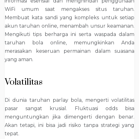
informasi esensial dan menghindari penggunaan
WiFi umum saat mengakses situs taruhan.
Membuat kata sandi yang kompleks untuk setiap
akun taruhan online, menambah unsur keamanan.
Mengikuti tips berharga ini serta waspada dalam
taruhan bola online, memungkinkan Anda
merasakan keseruan permainan dalam suasana
yang aman.
Volatilitas
Di dunia taruhan parlay bola, mengerti volatilitas
pasar sangat krusial. Fluktuasi odds bisa
menguntungkan jika dimengerti dengan benar.
Akan tetapi, ini bisa jadi risiko tanpa strategi yang
tepat.