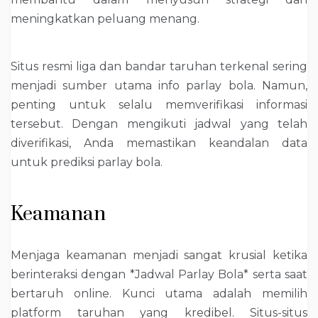
meningkatkan peluang menang.
Situs resmi liga dan bandar taruhan terkenal sering
menjadi sumber utama info parlay bola. Namun,
penting untuk selalu memverifikasi informasi
tersebut. Dengan mengikuti jadwal yang telah
diverifikasi, Anda memastikan keandalan data
untuk prediksi parlay bola.
Keamanan
Menjaga keamanan menjadi sangat krusial ketika
berinteraksi dengan *Jadwal Parlay Bola* serta saat
bertaruh online. Kunci utama adalah memilih
platform taruhan yang kredibel. Situs-situs