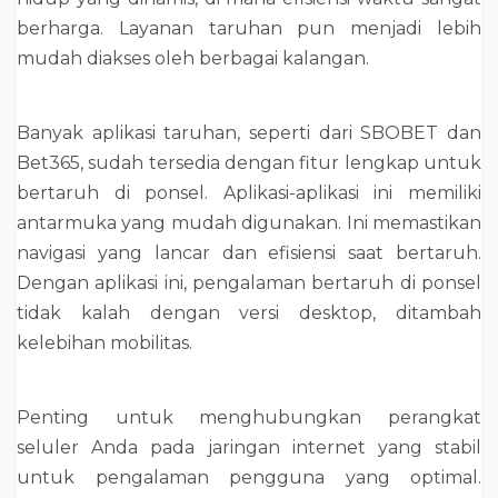
berharga. Layanan taruhan pun menjadi lebih
mudah diakses oleh berbagai kalangan.
Banyak aplikasi taruhan, seperti dari SBOBET dan
Bet365, sudah tersedia dengan fitur lengkap untuk
bertaruh di ponsel. Aplikasi-aplikasi ini memiliki
antarmuka yang mudah digunakan. Ini memastikan
navigasi yang lancar dan efisiensi saat bertaruh.
Dengan aplikasi ini, pengalaman bertaruh di ponsel
tidak kalah dengan versi desktop, ditambah
kelebihan mobilitas.
Penting untuk menghubungkan perangkat
seluler Anda pada jaringan internet yang stabil
untuk pengalaman pengguna yang optimal.