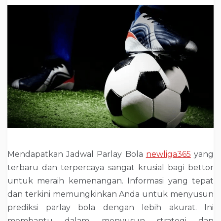
Mendapatkan Jadwal Parlay Bola
newliga365
yang
terbaru dan terpercaya sangat krusial bagi bettor
untuk meraih kemenangan. Informasi yang tepat
dan terkini memungkinkan Anda untuk menyusun
prediksi parlay bola dengan lebih akurat. Ini
membantu dalam menyusun strategi dan