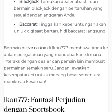
Blackjack:
Temukan dealer atraktif dan
bermain blackjack dengan pertaruhan yang
sesuai dengan anggaran Anda.
Baccarat:
Tinggalkan keberuntungan akan
unjuk gigi saat bertaruh di baccarat langsung.
Bermain di
live casino
di Ikon777 membawa Anda ke
dalam pengalaman yang mendebarkan, di mana
interaksi dengan dealer dan pemain lain membuat
permainan semakin seru. Jangan lewatkan
kesempatan ini untuk menang besar sementara
menikmati keseruan!
Ikon777: Fantasi Perjudian
dengan Sportsbook