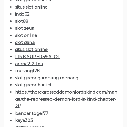
situs slot online
indo62
slot88
slot zeus
slot online
slot dana
situs slot online
LINK SUPER59 SLOT
arena212 link
musang178
slot gacor gampang menang
slot gacor hari ini
https://theregresseddemonlordiskind.com/man
ga/the-regressed-demon-lord-is-kind-chapter-
21/
bandar togel77
kaya303