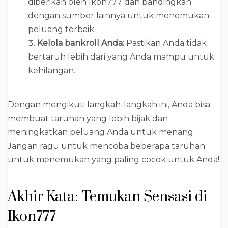
diberikan oleh Ikon777 dan bandingkan
dengan sumber lainnya untuk menemukan
peluang terbaik.
Kelola bankroll Anda:
Pastikan Anda tidak
bertaruh lebih dari yang Anda mampu untuk
kehilangan.
Dengan mengikuti langkah-langkah ini, Anda bisa
membuat taruhan yang lebih bijak dan
meningkatkan peluang Anda untuk menang.
Jangan ragu untuk mencoba beberapa taruhan
untuk menemukan yang paling cocok untuk Anda!
Akhir Kata: Temukan Sensasi di
Ikon777