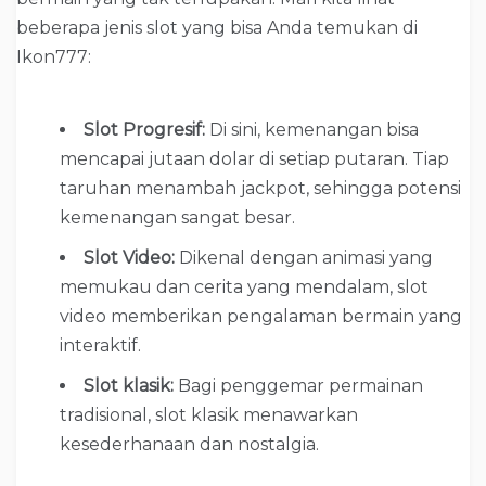
beberapa jenis slot yang bisa Anda temukan di
Ikon777:
Slot Progresif:
Di sini, kemenangan bisa
mencapai jutaan dolar di setiap putaran. Tiap
taruhan menambah jackpot, sehingga potensi
kemenangan sangat besar.
Slot Video:
Dikenal dengan animasi yang
memukau dan cerita yang mendalam, slot
video memberikan pengalaman bermain yang
interaktif.
Slot klasik:
Bagi penggemar permainan
tradisional, slot klasik menawarkan
kesederhanaan dan nostalgia.