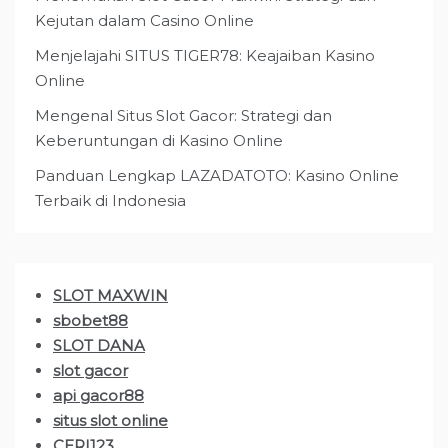
Kejutan dalam Casino Online
Menjelajahi SITUS TIGER78: Keajaiban Kasino
Online
Mengenal Situs Slot Gacor: Strategi dan
Keberuntungan di Kasino Online
Panduan Lengkap LAZADATOTO: Kasino Online
Terbaik di Indonesia
SLOT MAXWIN
sbobet88
SLOT DANA
slot gacor
api gacor88
situs slot online
CERI123