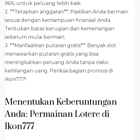
96% untuk peluang lebih baik.
2. **Tetapkan anggaran**: Pastikan Anda bermain
sesuai dengan kemampuan finansial Anda.
Tentukan batas kerugian dan kemenangan
sebelum mulai bermain.
3. **Manfaatkan putaran gratis**: Banyak slot
menawarkan putaran gratis yang bisa
meningkatkan peluang Anda tanpa risiko
kehilangan uang. Periksa bagian promosi di
Ikon777!
Menentukan Keberuntungan
Anda: Permainan Lotere di
Ikon777