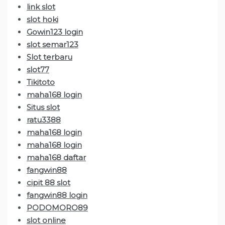
link slot
slot hoki
Gowin123 login
slot semar123
Slot terbaru
slot77
Tikitoto
maha168 login
Situs slot
ratu3388
maha168 login
maha168 login
maha168 daftar
fangwin88
cipit 88 slot
fangwin88 login
PODOMORO89
slot online