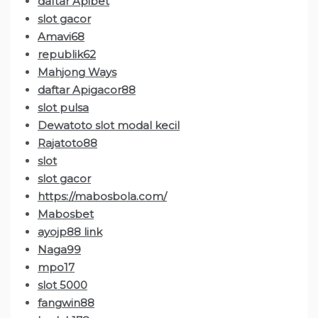
daftar Apibet
slot gacor
Amavi68
republik62
Mahjong Ways
daftar Apigacor88
slot pulsa
Dewatoto slot modal kecil
Rajatoto88
slot
slot gacor
https://mabosbola.com/
Mabosbet
ayojp88 link
Naga99
mpo17
slot 5000
fangwin88