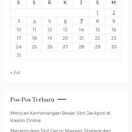
S
S
R
K
J
S
M
1
2
3
4
5
6
7
8
9
10
11
12
13
14
15
16
17
18
19
20
21
22
23
24
25
26
27
28
29
30
31
« Jul
Pos-Pos Terbaru
Mencari Kemenangan Besar: Slot Jackpot di
Kasino Online
Menemukan Slot Gacor Maxwin: Strategi dan