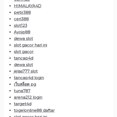
HIMALAYA4D
petir388
ceri388
slot123
Ayojp88
dewa slot
slot gacor hari ini
slot gacor
tancap4d
dewa slot
jelas777 slot
tancap4d login
เว็บสล็อต pg
tuna787
arena212 login
target4d
togelonline88 daftar
slot gacor hari ini