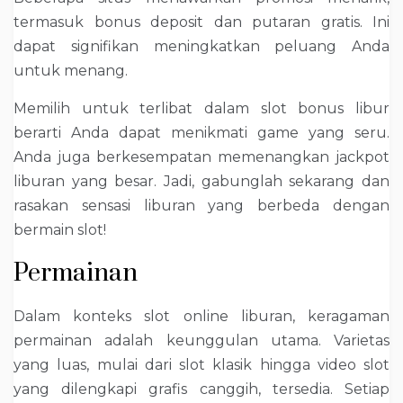
termasuk bonus deposit dan putaran gratis. Ini
dapat signifikan meningkatkan peluang Anda
untuk menang.
Memilih untuk terlibat dalam slot bonus libur
berarti Anda dapat menikmati game yang seru.
Anda juga berkesempatan memenangkan jackpot
liburan yang besar. Jadi, gabunglah sekarang dan
rasakan sensasi liburan yang berbeda dengan
bermain slot!
Permainan
Dalam konteks slot online liburan, keragaman
permainan adalah keunggulan utama. Varietas
yang luas, mulai dari slot klasik hingga video slot
yang dilengkapi grafis canggih, tersedia. Setiap