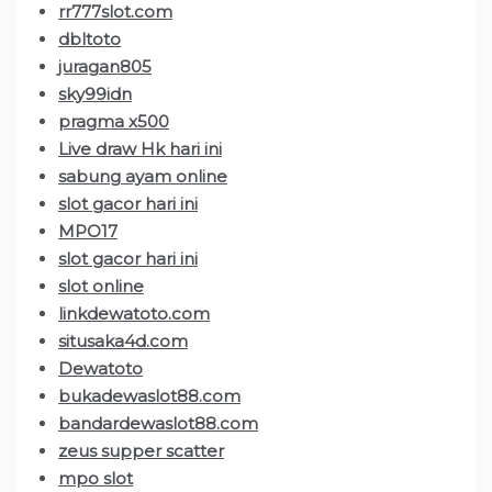
rr777slot.com
dbltoto
juragan805
sky99idn
pragma x500
Live draw Hk hari ini
sabung ayam online
slot gacor hari ini
MPO17
slot gacor hari ini
slot online
linkdewatoto.com
situsaka4d.com
Dewatoto
bukadewaslot88.com
bandardewaslot88.com
zeus supper scatter
mpo slot