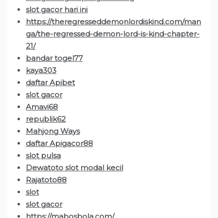
slot gacor hari ini
https://theregresseddemonlordiskind.com/man
ga/the-regressed-demon-lord-is-kind-chapter-
21/
bandar togel77
kaya303
daftar Apibet
slot gacor
Amavi68
republik62
Mahjong Ways
daftar Apigacor88
slot pulsa
Dewatoto slot modal kecil
Rajatoto88
slot
slot gacor
https://mabosbola.com/