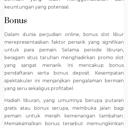
keuntungan yang potensial.
Bonus
Dalam dunia perjudian online, bonus slot libur
merepresentasikan faktor penarik yang signifikan
untuk para pemain. Selama periode liburan,
beragam situs taruhan menghadirkan promo slot
yang sangat menarik. Ini mencakup bonus
pendaftaran serta bonus deposit. Kesempatan
spektakuler ini menjanjikan pengalaman bermain
yang seru sekaligus profitabel.
Hadiah liburan, yang umumnya berupa putaran
gratis atau bonus serupa, membuka jalan bagi
pemain untuk meraih kemenangan tambahan.
Memaksimalkan bonus tersebut memungkinkan