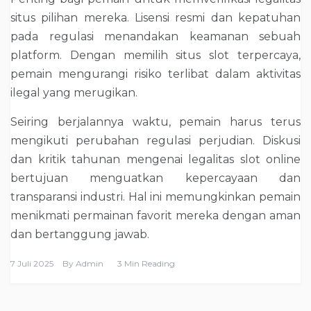
situs pilihan mereka. Lisensi resmi dan kepatuhan
pada regulasi menandakan keamanan sebuah
platform. Dengan memilih situs slot terpercaya,
pemain mengurangi risiko terlibat dalam aktivitas
ilegal yang merugikan.
Seiring berjalannya waktu, pemain harus terus
mengikuti perubahan regulasi perjudian. Diskusi
dan kritik tahunan mengenai legalitas slot online
bertujuan menguatkan kepercayaan dan
transparansi industri. Hal ini memungkinkan pemain
menikmati permainan favorit mereka dengan aman
dan bertanggung jawab.
7 Juli 2025
By
Admin
3 Min Reading