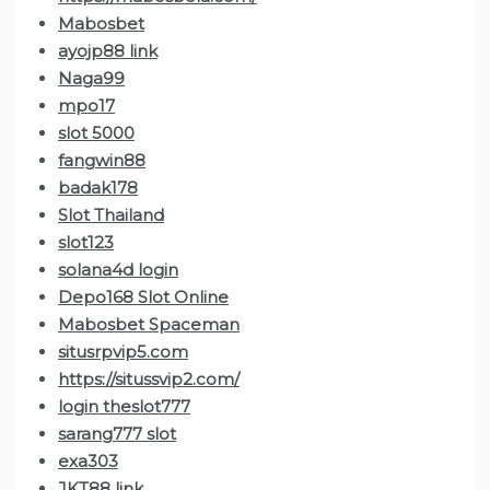
Mabosbet
ayojp88 link
Naga99
mpo17
slot 5000
fangwin88
badak178
Slot Thailand
slot123
solana4d login
Depo168 Slot Online
Mabosbet Spaceman
situsrpvip5.com
https://situssvip2.com/
login theslot777
sarang777 slot
exa303
JKT88 link