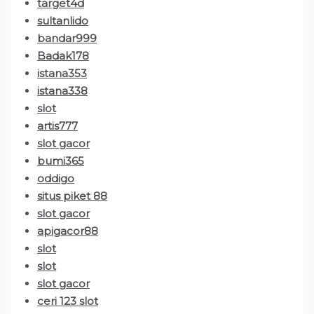
target4d
sultanlido
bandar999
Badak178
istana353
istana338
slot
artis777
slot gacor
bumi365
oddigo
situs piket 88
slot gacor
apigacor88
slot
slot
slot gacor
ceri 123 slot