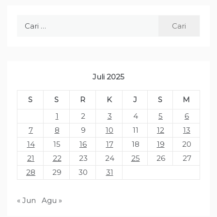
Cari
untuk:
Juli 2025
S
S
R
K
J
S
M
1
2
3
4
5
6
7
8
9
10
11
12
13
14
15
16
17
18
19
20
21
22
23
24
25
26
27
28
29
30
31
« Jun
Agu »