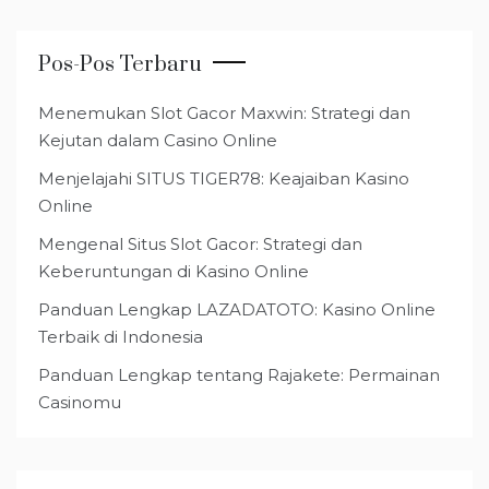
Pos-Pos Terbaru
Menemukan Slot Gacor Maxwin: Strategi dan
Kejutan dalam Casino Online
Menjelajahi SITUS TIGER78: Keajaiban Kasino
Online
Mengenal Situs Slot Gacor: Strategi dan
Keberuntungan di Kasino Online
Panduan Lengkap LAZADATOTO: Kasino Online
Terbaik di Indonesia
Panduan Lengkap tentang Rajakete: Permainan
Casinomu