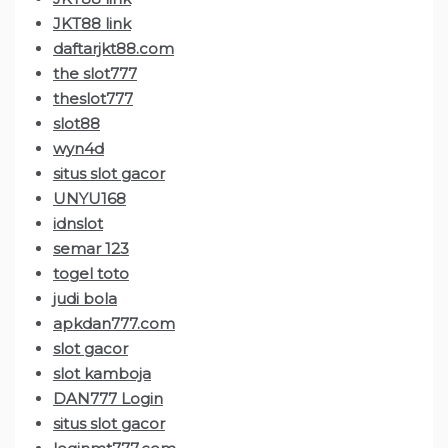
JKT88 link
daftarjkt88.com
the slot777
theslot777
slot88
wyn4d
situs slot gacor
UNYU168
idnslot
semar 123
togel toto
judi bola
apkdan777.com
slot gacor
slot kamboja
DAN777 Login
situs slot gacor