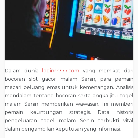
Dalam dunia
loginrr777.com
yang memikat dari
bocoran slot gacor malam Senin, para pemain
mecari peluang emas untuk kemenangan. Analisis
mendalam tentang bocoran serta angka jitu togel
malam Senin memberikan wawasan. Ini memberi
pemain keuntungan strategis. Data historis
pengeluaran togel malam Senin terbukti vital
dalam pengambilan keputusan yang informasi.