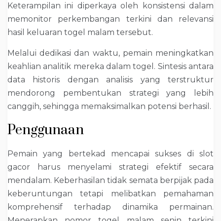
Keterampilan ini diperkaya oleh konsistensi dalam
memonitor perkembangan terkini dan relevansi
hasil keluaran togel malam tersebut.
Melalui dedikasi dan waktu, pemain meningkatkan
keahlian analitik mereka dalam togel. Sintesis antara
data historis dengan analisis yang terstruktur
mendorong pembentukan strategi yang lebih
canggih, sehingga memaksimalkan potensi berhasil.
Penggunaan
Pemain yang bertekad mencapai sukses di slot
gacor harus menyelami strategi efektif secara
mendalam. Keberhasilan tidak semata berpijak pada
keberuntungan tetapi melibatkan pemahaman
komprehensif terhadap dinamika permainan.
Menerapkan nomor togel malam senin terkini