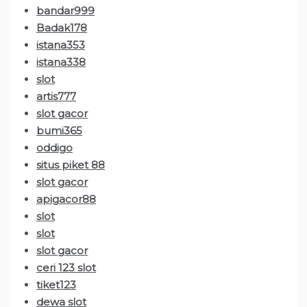
bandar999
Badak178
istana353
istana338
slot
artis777
slot gacor
bumi365
oddigo
situs piket 88
slot gacor
apigacor88
slot
slot
slot gacor
ceri 123 slot
tiket123
dewa slot