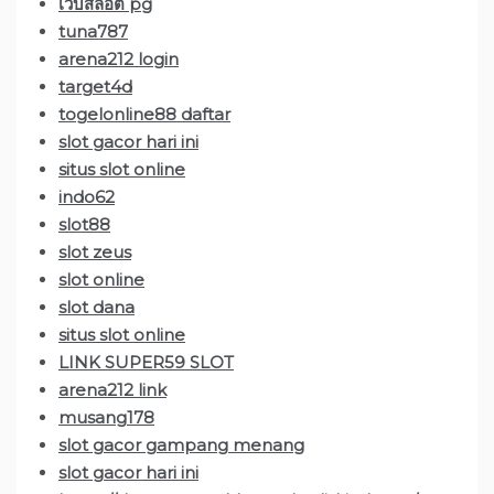
เว็บสล็อต pg
tuna787
arena212 login
target4d
togelonline88 daftar
slot gacor hari ini
situs slot online
indo62
slot88
slot zeus
slot online
slot dana
situs slot online
LINK SUPER59 SLOT
arena212 link
musang178
slot gacor gampang menang
slot gacor hari ini