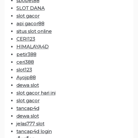
sbobet88
SLOT DANA
slot gacor
api gacor88
situs slot online
CERI123
HIMALAYA4D
petir388
ceri388
slot123
Ayojp88
dewa slot
slot gacor hari ini
slot gacor
tancap4d
dewa slot
jelas777 slot
tancap4d login