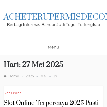
Skip
to
content
ACHETERUPERMISDECO
Berbagi Informasi Bandar Judi Togel Terlengkap
Menu
Hari:
27 Mei 2025
»
»
»
Home
2025
Mei
27
Slot Online
Slot Online Terpercaya 2025 Pasti