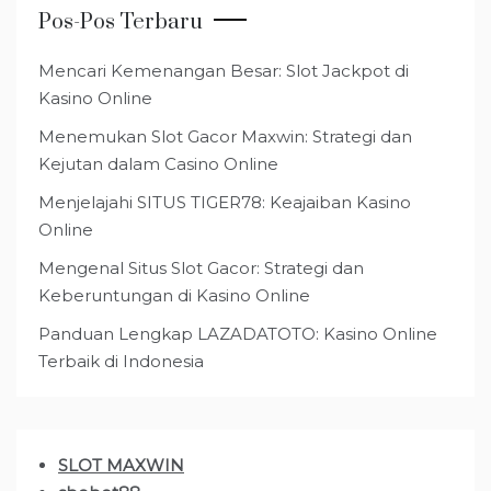
Pos-Pos Terbaru
Mencari Kemenangan Besar: Slot Jackpot di
Kasino Online
Menemukan Slot Gacor Maxwin: Strategi dan
Kejutan dalam Casino Online
Menjelajahi SITUS TIGER78: Keajaiban Kasino
Online
Mengenal Situs Slot Gacor: Strategi dan
Keberuntungan di Kasino Online
Panduan Lengkap LAZADATOTO: Kasino Online
Terbaik di Indonesia
SLOT MAXWIN