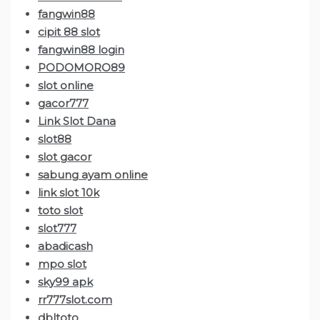
fangwin88
cipit 88 slot
fangwin88 login
PODOMORO89
slot online
gacor777
Link Slot Dana
slot88
slot gacor
sabung ayam online
link slot 10k
toto slot
slot777
abadicash
mpo slot
sky99 apk
rr777slot.com
dbltoto