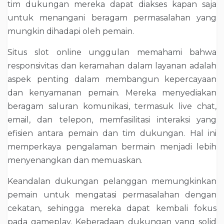
tim dukungan mereka dapat diakses kapan saja
untuk menangani beragam permasalahan yang
mungkin dihadapi oleh pemain.
Situs slot online unggulan memahami bahwa
responsivitas dan keramahan dalam layanan adalah
aspek penting dalam membangun kepercayaan
dan kenyamanan pemain. Mereka menyediakan
beragam saluran komunikasi, termasuk live chat,
email, dan telepon, memfasilitasi interaksi yang
efisien antara pemain dan tim dukungan. Hal ini
memperkaya pengalaman bermain menjadi lebih
menyenangkan dan memuaskan.
Keandalan dukungan pelanggan memungkinkan
pemain untuk mengatasi permasalahan dengan
cekatan, sehingga mereka dapat kembali fokus
pada gameplay. Keberadaan dukungan yang solid