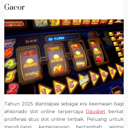
Gacor
Tahun 2025 diantisipasi sebagai era keemasan bagi
afisionado slot online terpercaya
Dausbet
berkat
proliferasi situs slot online terbaik. Peluang untuk
mendulang kemenangan bertambah seiring