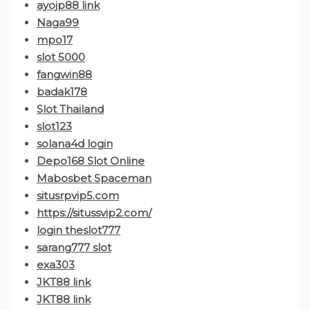
ayojp88 link
Naga99
mpo17
slot 5000
fangwin88
badak178
Slot Thailand
slot123
solana4d login
Depo168 Slot Online
Mabosbet Spaceman
situsrpvip5.com
https://situssvip2.com/
login theslot777
sarang777 slot
exa303
JKT88 link
JKT88 link