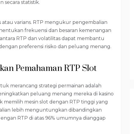
secara statistik.
tas atau varians. RTP mengukur pengembalian
menentukan frekuensi dan besaran kemenangan
 antara RTP dan volatilitas dapat membantu
 dengan preferensi risiko dan peluang menang.
arkan Pemahaman RTP Slot
uk merancang strategi permainan adalah
 meningkatkan peluang menang mereka di kasino
k memilih mesin slot dengan RTP tinggi yang
lian lebih menguntungkan dibandingkan
 dengan RTP di atas 96% umumnya dianggap