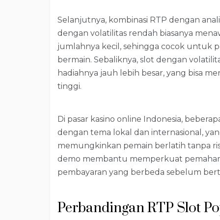
Selanjutnya, kombinasi RTP dengan analisis
dengan volatilitas rendah biasanya mena
jumlahnya kecil, sehingga cocok untuk
bermain. Sebaliknya, slot dengan volatili
hadiahnya jauh lebih besar, yang bisa menja
tinggi.
Di pasar kasino online Indonesia, bebera
dengan tema lokal dan internasional, y
memungkinkan pemain berlatih tanpa risi
demo membantu memperkuat pemahaman
pembayaran yang berbeda sebelum berta
Perbandingan RTP Slot Po