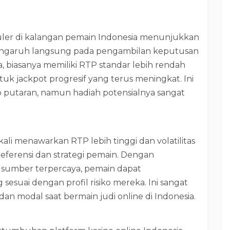
uler di kalangan pemain Indonesia menunjukkan
rpengaruh langsung pada pengambilan keputusan
a, biasanya memiliki RTP standar lebih rendah
tuk jackpot progresif yang terus meningkat. Ini
p putaran, namun hadiah potensialnya sangat
ing kali menawarkan RTP lebih tinggi dan volatilitas
eferensi dan strategi pemain. Dengan
i sumber terpercaya, pemain dapat
suai dengan profil risiko mereka. Ini sangat
 modal saat bermain judi online di Indonesia.