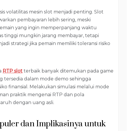
 volatilitas mesin slot menjadi penting. Slot
warkan pembayaran lebih sering, meski
 pemain yang ingin memperpanjang waktu
tas tinggi mungkin jarang membayar, tetapi
di strategi jika pemain memiliki toleransi risiko
pa
RTP slot
terbaik banyak ditemukan pada game
ang tersedia dalam mode demo sehingga
ko finansial. Melakukan simulasi melalui mode
 praktik mengenai RTP dan pola
ruh dengan uang asli.
puler dan Implikasinya untuk