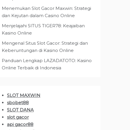
Menemukan Slot Gacor Maxwin: Strategi
dan Kejutan dalam Casino Online
Menjelajahi SITUS TIGER78: Keajaiban
Kasino Online
Mengenal Situs Slot Gacor: Strategi dan
Keberuntungan di Kasino Online
Panduan Lengkap LAZADATOTO: Kasino
Online Terbaik di Indonesia
SLOT MAXWIN
sbobet88
SLOT DANA
slot gacor
api gacor88