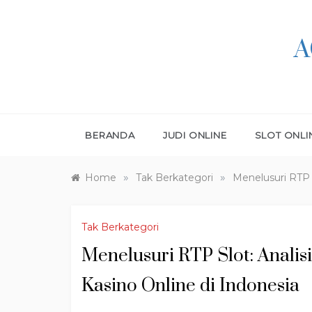
Skip
to
content
A
BERANDA
JUDI ONLINE
SLOT ONLI
»
»
Home
Tak Berkategori
Menelusuri RTP 
Tak Berkategori
Menelusuri RTP Slot: Anali
Kasino Online di Indonesia